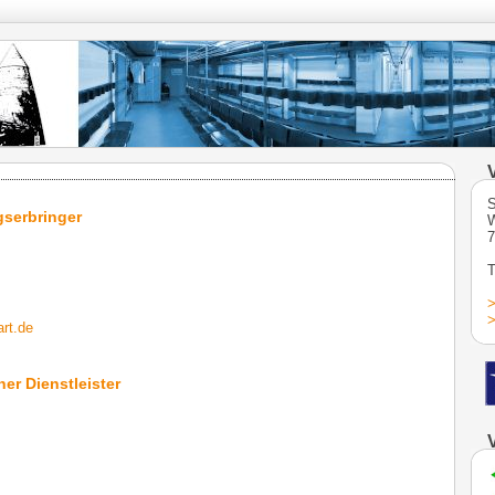
S
gserbringer
W
7
T
>
>
rt.de
er Dienstleister