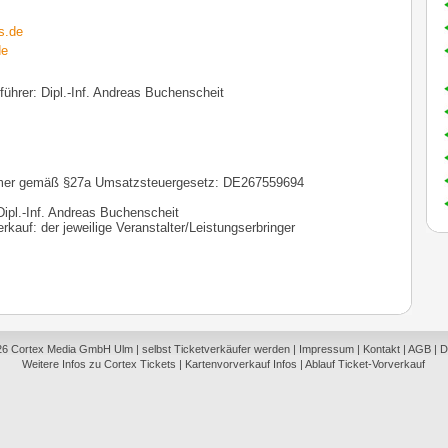
s.de
de
führer: Dipl.-Inf. Andreas Buchenscheit
mmer gemäß §27a Umsatzsteuergesetz: DE267559694
 Dipl.-Inf. Andreas Buchenscheit
erkauf: der jeweilige Veranstalter/Leistungserbringer
26
Cortex Media GmbH Ulm
|
selbst Ticketverkäufer werden
|
Impressum
|
Kontakt
|
AGB
|
D
Weitere Infos zu Cortex Tickets
|
Kartenvorverkauf Infos
|
Ablauf Ticket-Vorverkauf